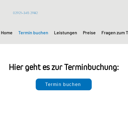
02921-345 2982
Home
Termin buchen
Leistungen
Preise
Fragen zum 
Hier geht es zur Terminbuchung:
Termin buchen
Auch ohne Termin möglich:
Nikolaus-Otto-Str. 4, 59557 Lippstadt